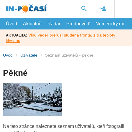
Přejít
na
hlavní
obsah
Úvod
Aktuálně
Radar
Předpověď
Numerický model
Vlnu veder přeruší studená fronta, zítra teploty
AKTUALITA:
klesnou
Úvod
Uživatelé
Seznam uživatelů - pěkné
Pěkné
Na této stránce naleznete seznam uživatelů, kteří fotografii