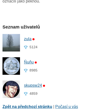
označili jako pěknou.
Seznam uživatelů
zula
5124
Ňuňu
8985
skupsw24
4859
Zpět na předchozí stránku
|
Počasí u vás