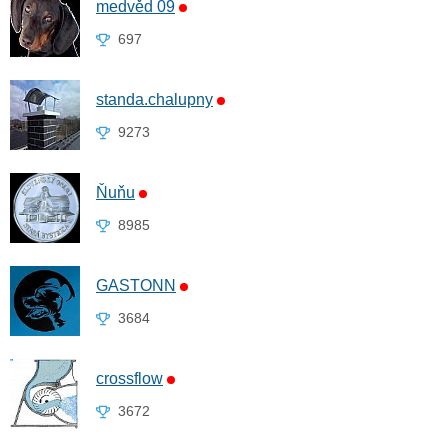
medvěd 09
697
standa.chalupny
9273
Ňuňu
8985
GASTONN
3684
crossflow
3672