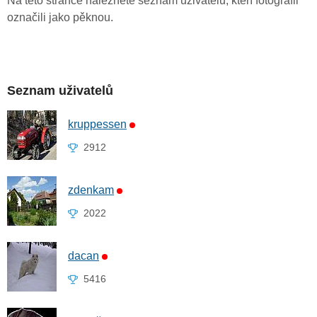
Na této stránce naleznete seznam uživatelů, kteří fotografii
označili jako pěknou.
Seznam uživatelů
kruppessen
2912
zdenkam
2022
dacan
5416