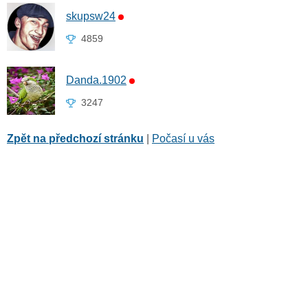
skupsw24
4859
Danda.1902
3247
Zpět na předchozí stránku
|
Počasí u vás