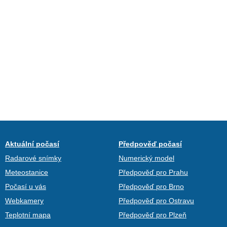
Aktuální počasí
Předpověď počasí
Radarové snímky
Numerický model
Meteostanice
Předpověď pro Prahu
Počasí u vás
Předpověď pro Brno
Webkamery
Předpověď pro Ostravu
Teplotní mapa
Předpověď pro Plzeň