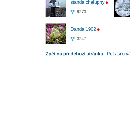
standa.chalupny
9273
Danda.1902
3247
Zpět na předchozí stránku
|
Počasí u v