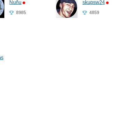
Ňuňu
skupsw24
8985
4859
ás