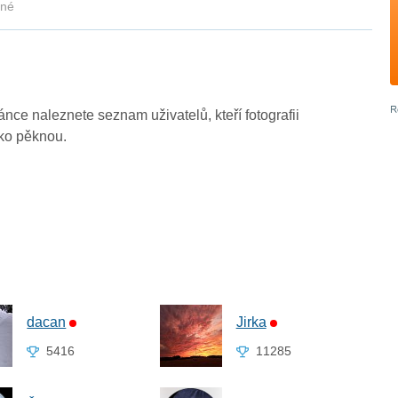
kné
ránce naleznete seznam uživatelů, kteří fotografii
ako pěknou.
dacan
Jirka
5416
11285