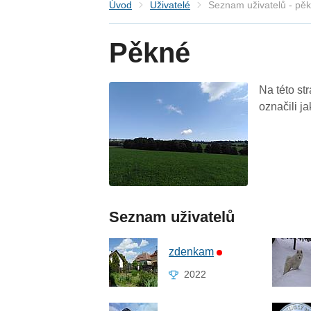
Úvod
Uživatelé
Seznam uživatelů - pě
Pěkné
Na této st
označili j
Seznam uživatelů
zdenkam
2022