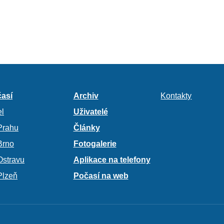
así
Archiv
Kontakty
l
Uživatelé
Prahu
Články
Brno
Fotogalerie
Ostravu
Aplikace na telefony
Plzeň
Počasí na web