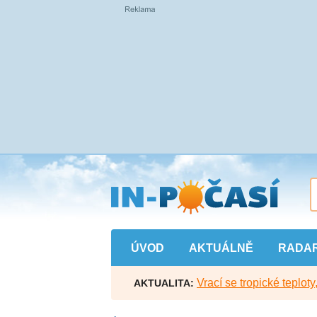
Přejít
na
hlavní
obsah
ÚVOD
AKTUÁLNĚ
RADA
Vrací se tropické teploty
AKTUALITA: