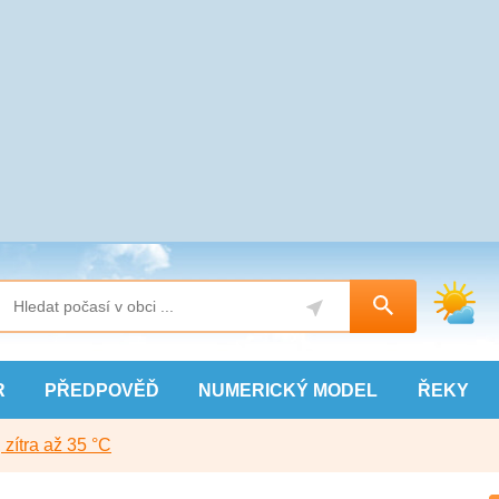
R
PŘEDPOVĚĎ
NUMERICKÝ
MODEL
ŘEKY
, zítra až 35 °C