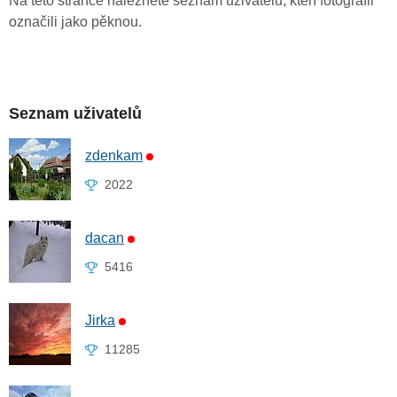
Na této stránce naleznete seznam uživatelů, kteří fotografii
označili jako pěknou.
Seznam uživatelů
zdenkam
2022
dacan
5416
Jirka
11285