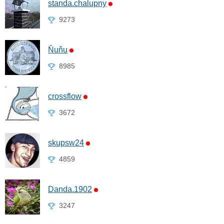
standa.chalupny
9273
Ňuňu
8985
crossflow
3672
skupsw24
4859
Danda.1902
3247