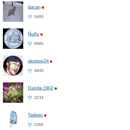
dacan
5400
Ňuňu
8985
skupsw24
4840
Danda.1902
3234
Tadeas
2266