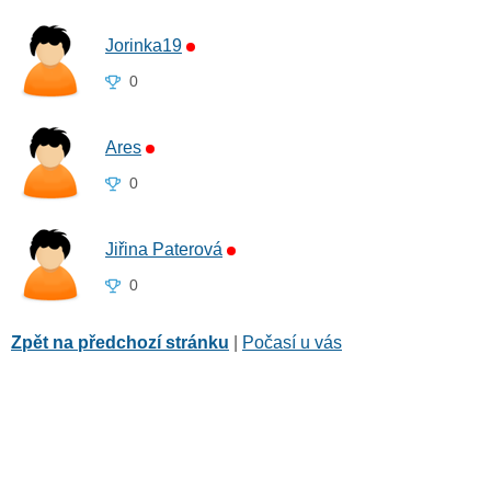
Jorinka19
0
Ares
0
Jiřina Paterová
0
Zpět na předchozí stránku
|
Počasí u vás