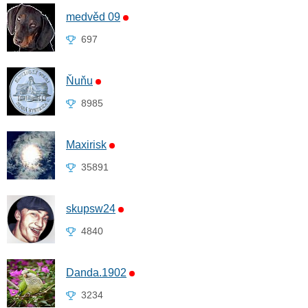
medvěd 09
697
Ňuňu
8985
Maxirisk
35891
skupsw24
4840
Danda.1902
3234