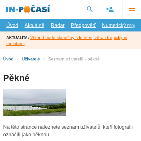
Přejít
na
hlavní
obsah
Úvod
Aktuálně
Radar
Předpověď
Numerický model
Víkend bude slunečný s letními, zítra i tropickými
AKTUALITA:
teplotami
Úvod
Uživatelé
Seznam uživatelů - pěkné
Pěkné
Na této stránce naleznete seznam uživatelů, kteří fotografii
označili jako pěknou.