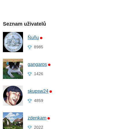
Seznam uživatelů
Ňuňu
8985
gangaros
1426
skupsw24
4859
zdenkam
2022