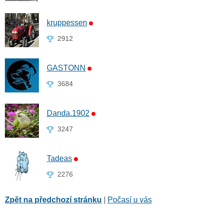
kruppessen
2912
GASTONN
3684
Danda.1902
3247
Tadeas
2276
Zpět na předchozí stránku
|
Počasí u vás