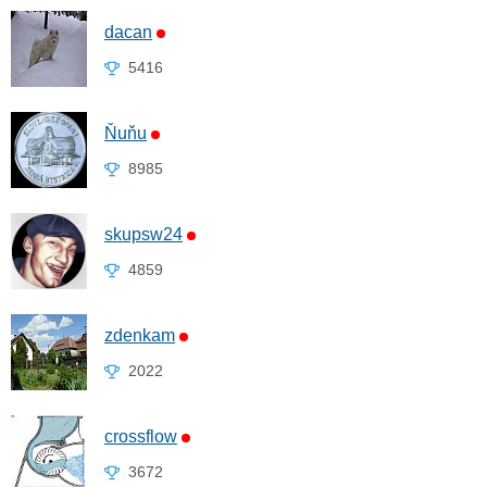
dacan
5416
Ňuňu
8985
skupsw24
4859
zdenkam
2022
crossflow
3672