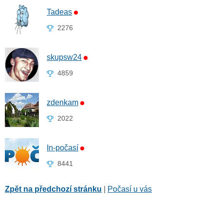
Tadeas
2276
skupsw24
4859
zdenkam
2022
In-počasí
8441
Zpět na předchozí stránku
|
Počasí u vás