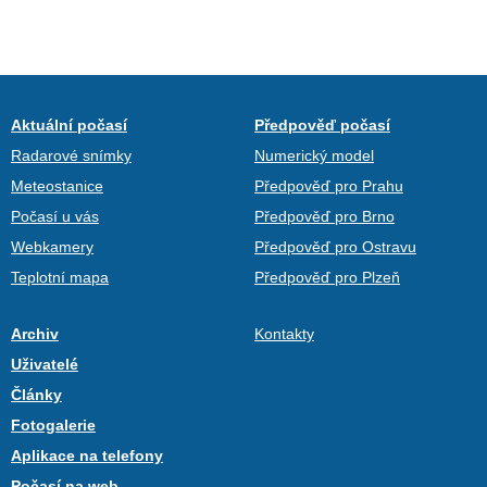
Aktuální počasí
Předpověď počasí
Radarové snímky
Numerický model
Meteostanice
Předpověď pro Prahu
Počasí u vás
Předpověď pro Brno
Webkamery
Předpověď pro Ostravu
Teplotní mapa
Předpověď pro Plzeň
Archiv
Kontakty
Uživatelé
Články
Fotogalerie
Aplikace na telefony
Počasí na web