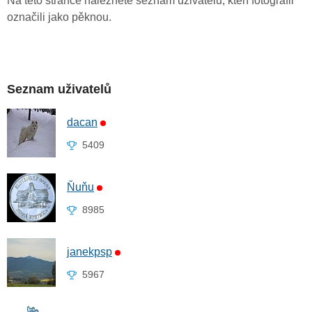
Na této stránce naleznete seznam uživatelů, kteří fotografii
označili jako pěknou.
Seznam uživatelů
dacan
5409
Ňuňu
8985
janekpsp
5967