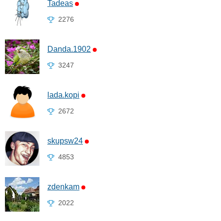
Tadeas
2276
Danda.1902
3247
lada.kopi
2672
skupsw24
4853
zdenkam
2022