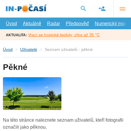
Přejít
na
hlavní
obsah
Úvod
Aktuálně
Radar
Předpověď
Numerický model
Vrací se tropické teploty, zítra až 35 °C
AKTUALITA:
Úvod
Uživatelé
Seznam uživatelů - pěkné
Pěkné
Na této stránce naleznete seznam uživatelů, kteří fotografii
označili jako pěknou.