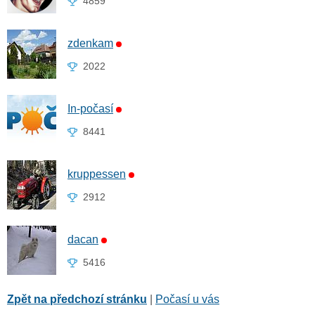
4859
zdenkam
2022
In-počasí
8441
kruppessen
2912
dacan
5416
Zpět na předchozí stránku
|
Počasí u vás