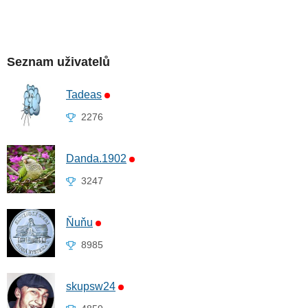
Seznam uživatelů
Tadeas
2276
Danda.1902
3247
Ňuňu
8985
skupsw24