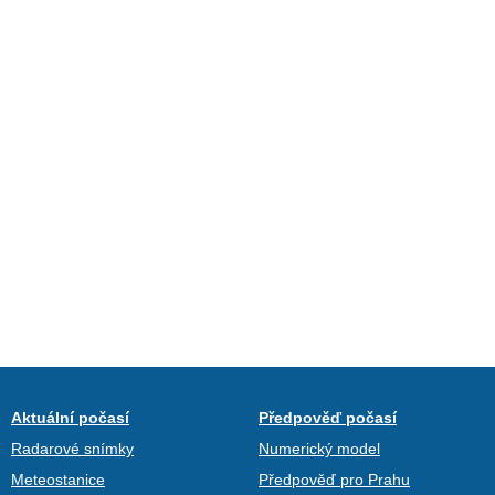
Aktuální počasí
Předpověď počasí
Radarové snímky
Numerický model
Meteostanice
Předpověď pro Prahu