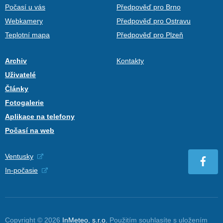
Počasí u vás
Předpověď pro Brno
Webkamery
Předpověď pro Ostravu
Teplotní mapa
Předpověď pro Plzeň
Archiv
Kontakty
Uživatelé
Články
Fotogalerie
Aplikace na telefony
Počasí na web
Ventusky
In-počasie
Copyright © 2026
InMeteo, s.r.o.
Použitím souhlasíte s uložením