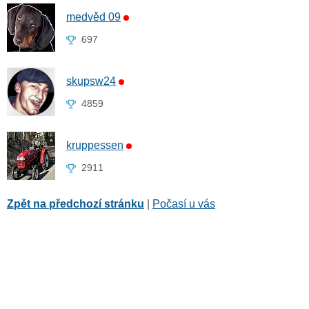
medvěd 09
697
skupsw24
4859
kruppessen
2911
Zpět na předchozí stránku
|
Počasí u vás