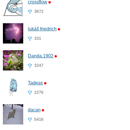
crossflow
3672
lukáš friedrich
331
Danda.1902
3247
Tadeas
2276
dacan
5416