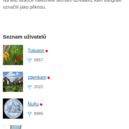
Na této stránce naleznete seznam uživatelů, kteří fotografii
označili jako pěknou.
Seznam uživatelů
Tutugon
5857
zdenkam
2022
Ňuňu
8985