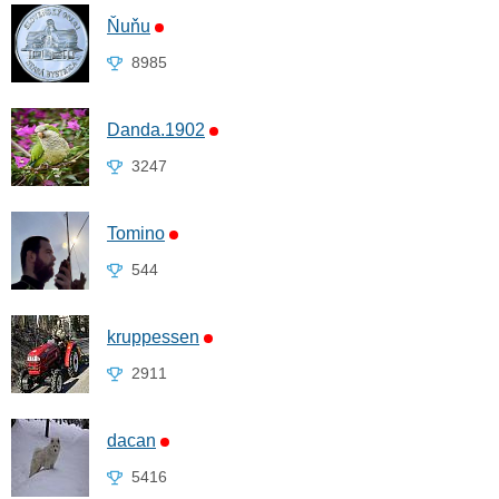
Ňuňu
8985
Danda.1902
3247
Tomino
544
kruppessen
2911
dacan
5416