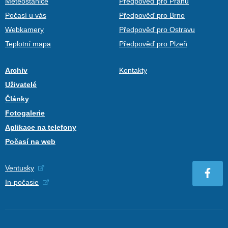
Meteostanice
Předpověď pro Prahu
Počasí u vás
Předpověď pro Brno
Webkamery
Předpověď pro Ostravu
Teplotní mapa
Předpověď pro Plzeň
Archiv
Kontakty
Uživatelé
Články
Fotogalerie
Aplikace na telefony
Počasí na web
Ventusky
In-počasie