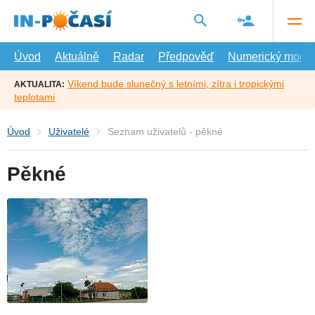
Přejít
na
hlavní
obsah
Úvod
Aktuálně
Radar
Předpověď
Numerický model
Víkend bude slunečný s letními, zítra i tropickými
AKTUALITA:
teplotami
Úvod
Uživatelé
Seznam uživatelů - pěkné
Pěkné