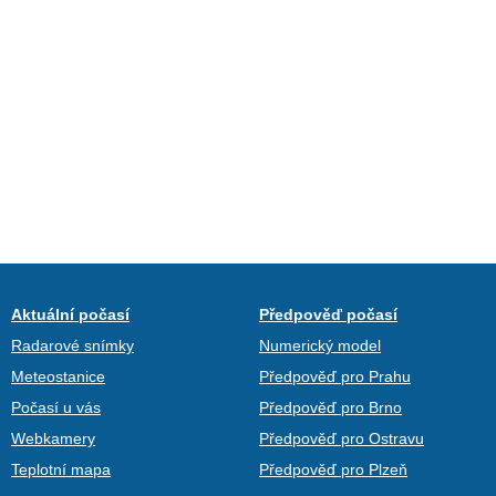
Aktuální počasí
Předpověď počasí
Radarové snímky
Numerický model
Meteostanice
Předpověď pro Prahu
Počasí u vás
Předpověď pro Brno
Webkamery
Předpověď pro Ostravu
Teplotní mapa
Předpověď pro Plzeň