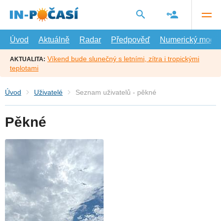
Přejít
na
hlavní
obsah
Úvod
Aktuálně
Radar
Předpověď
Numerický model
Víkend bude slunečný s letními, zítra i tropickými
AKTUALITA:
teplotami
Úvod
Uživatelé
Seznam uživatelů - pěkné
Pěkné