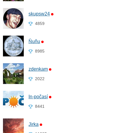
skupsw24
4859
Ňuňu
8985
zdenkam
2022
In-počasí
8441
Jirka