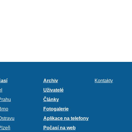
así
Archiv
Kontakty
l
Uživatelé
Prahu
Články
Brno
Fotogalerie
Ostravu
Aplikace na telefony
Plzeň
Počasí na web