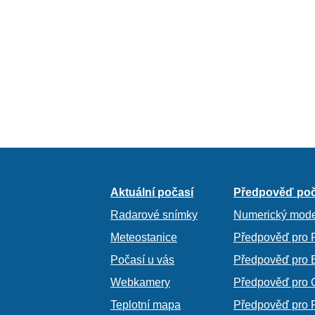
Aktuální počasí
Předpověď poč
Radarové snímky
Numerický mode
Meteostanice
Předpověď pro 
Počasí u vás
Předpověď pro 
Webkamery
Předpověď pro 
Teplotní mapa
Předpověď pro 