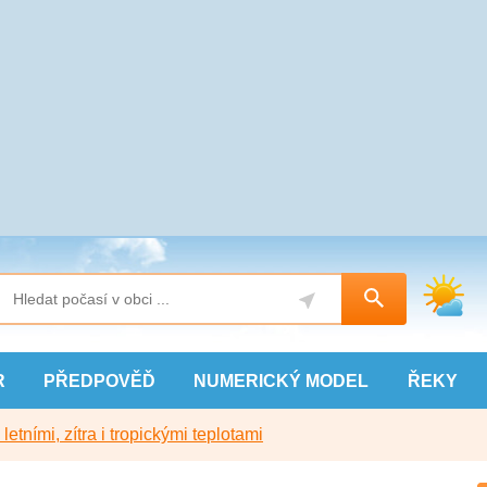
R
PŘEDPOVĚĎ
NUMERICKÝ
MODEL
ŘEKY
etními, zítra i tropickými teplotami