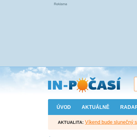
Přejít
na
hlavní
obsah
ÚVOD
AKTUÁLNĚ
RADA
Víkend bude slunečný s l
AKTUALITA: