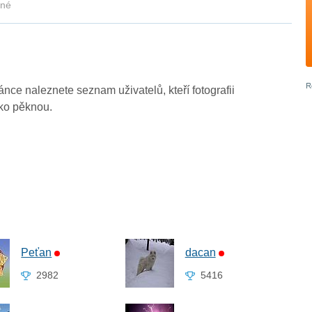
kné
ránce naleznete seznam uživatelů, kteří fotografii
ako pěknou.
Peťan
dacan
2982
5416