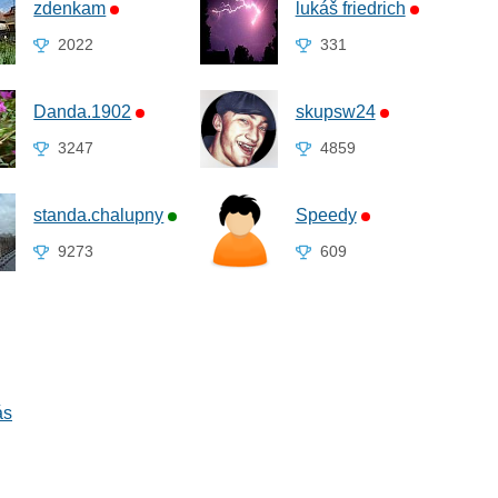
zdenkam
lukáš friedrich
2022
331
Danda.1902
skupsw24
3247
4859
standa.chalupny
Speedy
9273
609
ás