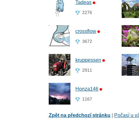
Tadeas
2276
crossflow
3672
kruppessen
2911
Honza146
1167
Zpět na předchozí stránku
|
Počasí u v