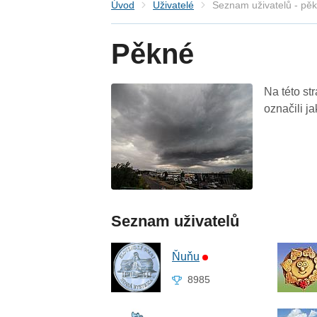
Úvod
Uživatelé
Seznam uživatelů - pě
Pěkné
Na této st
označili j
Seznam uživatelů
Ňuňu
8985