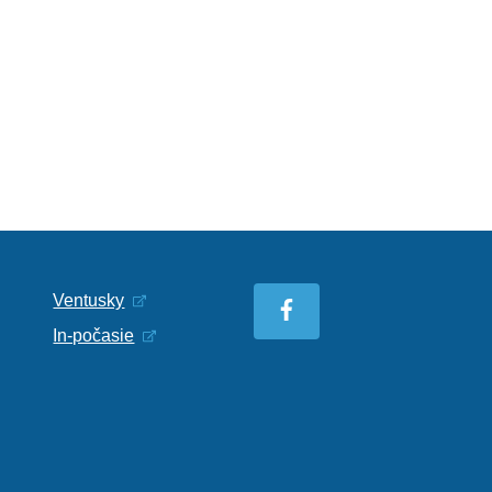
Ventusky
In-počasie