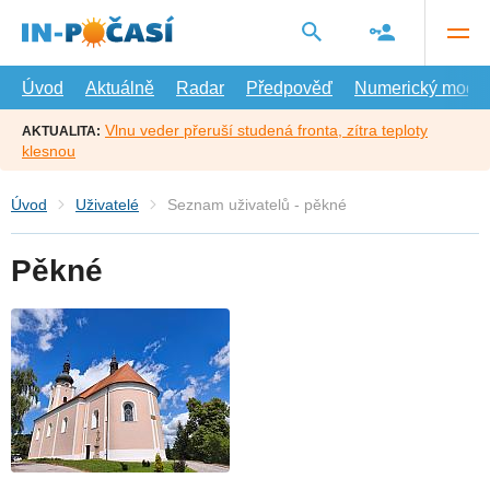
Přejít
na
hlavní
obsah
Úvod
Aktuálně
Radar
Předpověď
Numerický model
Vlnu veder přeruší studená fronta, zítra teploty
AKTUALITA:
klesnou
Úvod
Uživatelé
Seznam uživatelů - pěkné
Pěkné