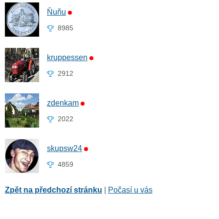
Ňuňu
8985
kruppessen
2912
zdenkam
2022
skupsw24
4859
Zpět na předchozí stránku
|
Počasí u vás