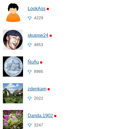
LookAss
4229
skupsw24
4853
Ňuňu
8985
zdenkam
2022
Danda.1902
3247