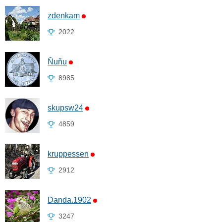
zdenkam
2022
Ňuňu
8985
skupsw24
4859
kruppessen
2912
Danda.1902
3247