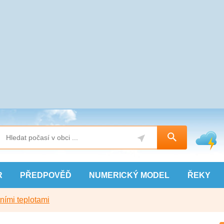
R
PŘEDPOVĚĎ
NUMERICKÝ
MODEL
ŘEKY
ními teplotami