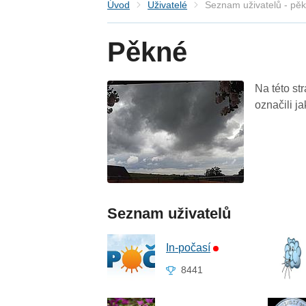
Úvod
Uživatelé
Seznam uživatelů - pě
Pěkné
Na této st
označili j
Seznam uživatelů
In-počasí
8441