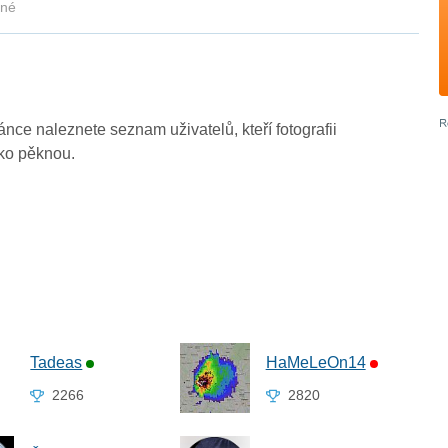
kné
ránce naleznete seznam uživatelů, kteří fotografii
ako pěknou.
Tadeas
HaMeLeOn14
2266
2820