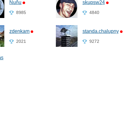
Ňuňu
skupsw24
8985
4840
zdenkam
standa.chalupny
2021
9272
ás