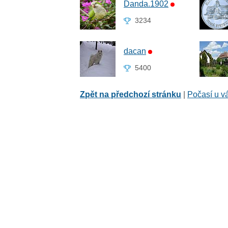
Danda.1902
3234
dacan
5400
Zpět na předchozí stránku
|
Počasí u v