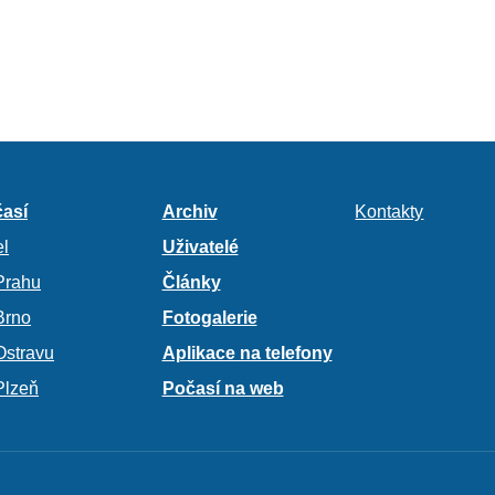
así
Archiv
Kontakty
l
Uživatelé
Prahu
Články
Brno
Fotogalerie
Ostravu
Aplikace na telefony
Plzeň
Počasí na web