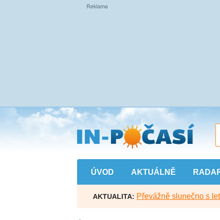
Přejít
na
hlavní
obsah
ÚVOD
AKTUÁLNĚ
RADA
Převážně slunečno s let
AKTUALITA: