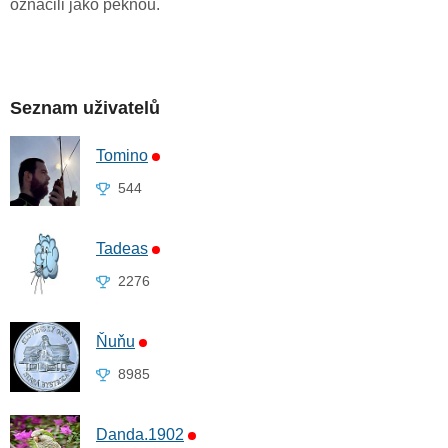
označili jako pěknou.
Seznam uživatelů
Tomino
544
Tadeas
2276
Ňuňu
8985
Danda.1902