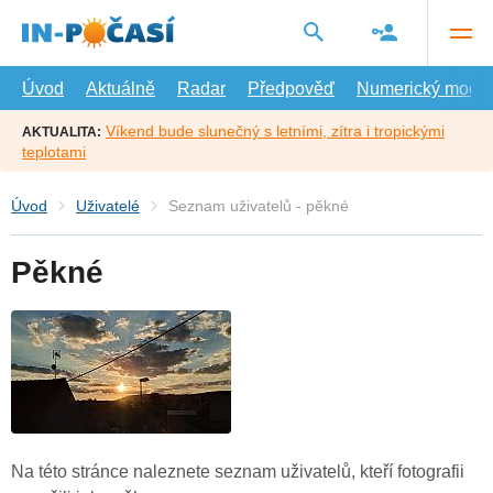
Přejít
na
hlavní
obsah
Úvod
Aktuálně
Radar
Předpověď
Numerický model
Víkend bude slunečný s letními, zítra i tropickými
AKTUALITA:
teplotami
Úvod
Uživatelé
Seznam uživatelů - pěkné
Pěkné
Na této stránce naleznete seznam uživatelů, kteří fotografii