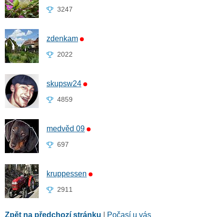
3247
zdenkam
2022
skupsw24
4859
medvěd 09
697
kruppessen
2911
Zpět na předchozí stránku
|
Počasí u vás