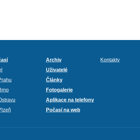
así
Archiv
Kontakty
l
Uživatelé
Prahu
Články
Brno
Fotogalerie
Ostravu
Aplikace na telefony
Plzeň
Počasí na web