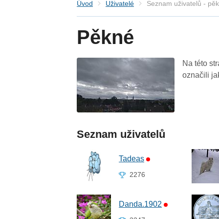
Úvod
Uživatelé
Seznam uživatelů - pě
Pěkné
Na této st
označili j
Seznam uživatelů
Tadeas
2276
Danda.1902