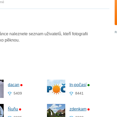
kné
ránce naleznete seznam uživatelů, kteří fotografii
ako pěknou.
dacan
In-počasí
5409
8441
Ňuňu
zdenkam