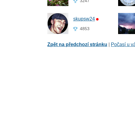
3247
skupsw24
4853
Zpět na předchozí stránku
|
Počasí u v