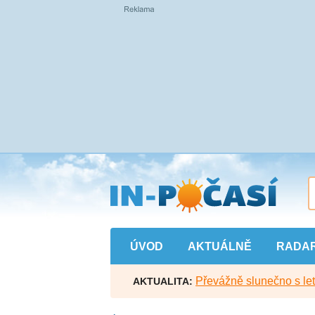
Přejít
na
hlavní
obsah
ÚVOD
AKTUÁLNĚ
RADA
Převážně slunečno s let
AKTUALITA: