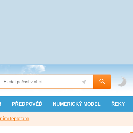
R
PŘEDPOVĚĎ
NUMERICKÝ
MODEL
ŘEKY
ními teplotami