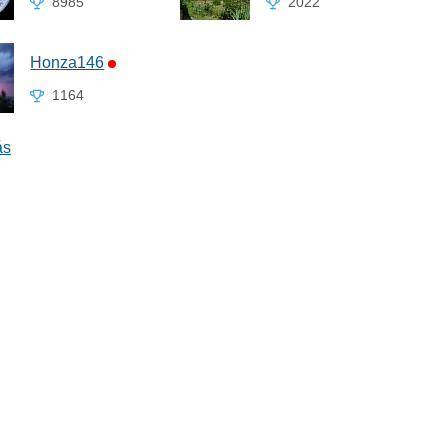
8985
2022
Honza146
1164
ás