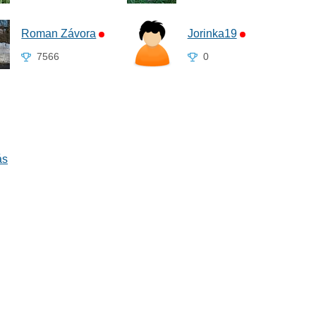
Roman Závora
Jorinka19
7566
0
ás