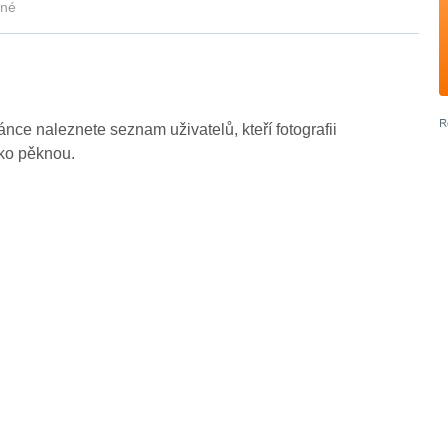
kné
ránce naleznete seznam uživatelů, kteří fotografii
ako pěknou.