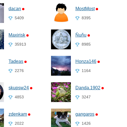
dacan
MostMost
5409
8395
Maxirisk
Ňuňu
35913
8985
Tadeas
Honza146
2276
1164
skupsw24
Danda.1902
4853
3247
zdenkam
gangaros
2022
1426