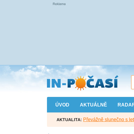
Přejít
na
hlavní
obsah
ÚVOD
AKTUÁLNĚ
RADA
Převážně slunečno s let
AKTUALITA: