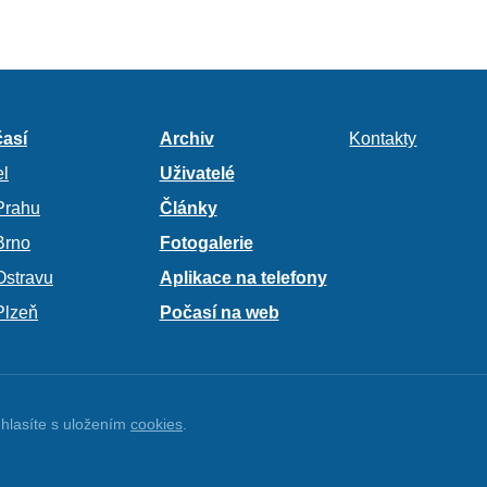
así
Archiv
Kontakty
l
Uživatelé
Prahu
Články
Brno
Fotogalerie
Ostravu
Aplikace na telefony
Plzeň
Počasí na web
hlasíte s uložením
cookies
.