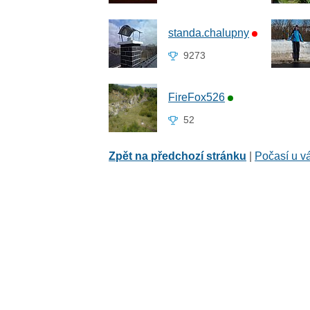
standa.chalupny
9273
FireFox526
52
Zpět na předchozí stránku
|
Počasí u v