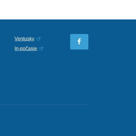
Ventusky
In-počasie