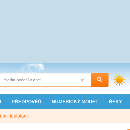
R
PŘEDPOVĚĎ
NUMERICKÝ
MODEL
ŘEKY
ními teplotami