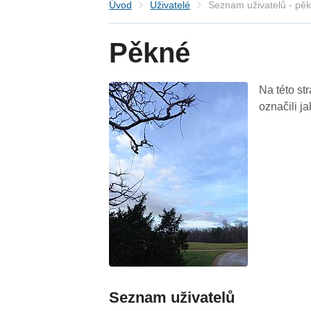
Úvod
Uživatelé
Seznam uživatelů - pě
Pěkné
Na této st
označili j
Seznam uživatelů