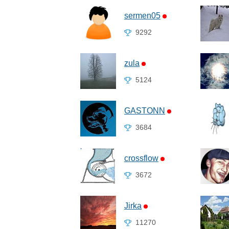
sermen05
9292
zula
5124
GASTONN
3684
crossflow
3672
Jirka
11270