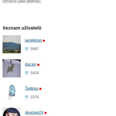
označili jako pěknou.
Seznam uživatelů
janekpsp
5967
dacan
5416
Tadeas
2276
skupsw24