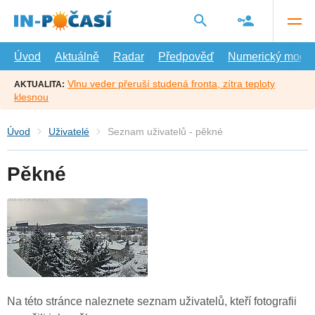
Přejít
na
hlavní
obsah
Úvod
Aktuálně
Radar
Předpověď
Numerický model
Vlnu veder přeruší studená fronta, zítra teploty
AKTUALITA:
klesnou
Úvod
Uživatelé
Seznam uživatelů - pěkné
Pěkné
Na této stránce naleznete seznam uživatelů, kteří fotografii