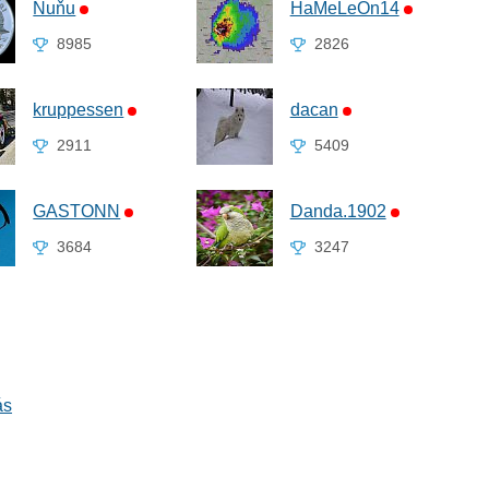
Ňuňu
HaMeLeOn14
8985
2826
kruppessen
dacan
2911
5409
GASTONN
Danda.1902
3684
3247
ás