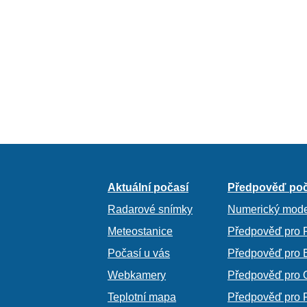
Aktuální počasí
Předpověď poč
Radarové snímky
Numerický mode
Meteostanice
Předpověď pro 
Počasí u vás
Předpověď pro 
Webkamery
Předpověď pro 
Teplotní mapa
Předpověď pro 