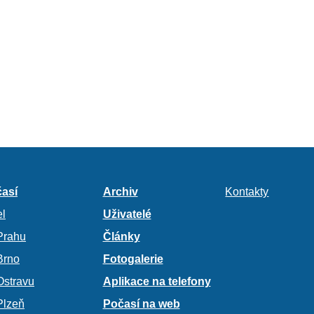
así
Archiv
Kontakty
l
Uživatelé
Prahu
Články
Brno
Fotogalerie
Ostravu
Aplikace na telefony
Plzeň
Počasí na web