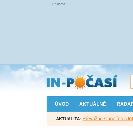
Přejít
na
hlavní
obsah
ÚVOD
AKTUÁLNĚ
RADA
Převážně slunečno s let
AKTUALITA: