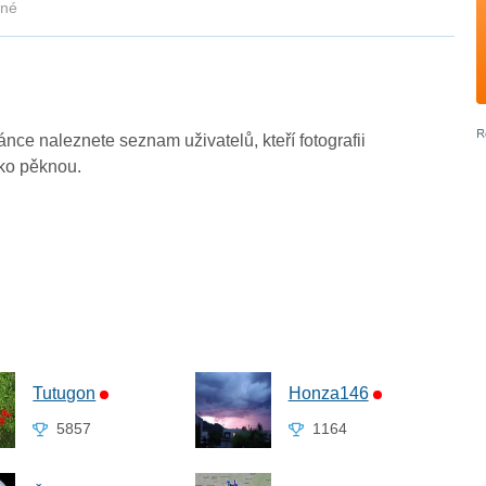
kné
ránce naleznete seznam uživatelů, kteří fotografii
ako pěknou.
Tutugon
Honza146
5857
1164