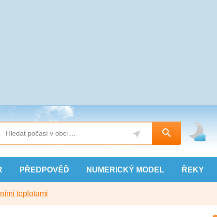
R
PŘEDPOVĚĎ
NUMERICKÝ
MODEL
ŘEKY
ními teplotami