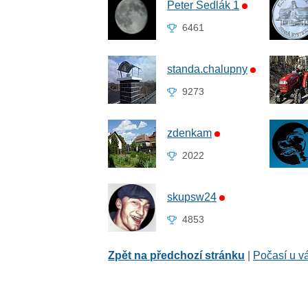
Peter Sedlák 1
6461
standa.chalupny
9273
zdenkam
2022
skupsw24
4853
Zpět na předchozí stránku
|
Počasí u v