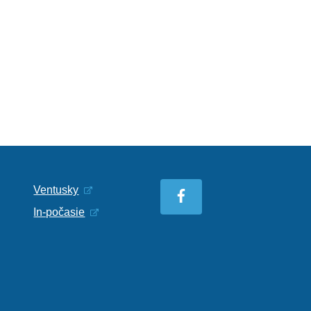
Ventusky
In-počasie