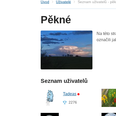
Úvod
Uživatelé
Seznam uživatelů - pě
Pěkné
Na této st
označili j
Seznam uživatelů
Tadeas
2276