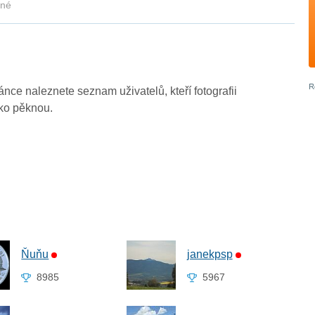
kné
ránce naleznete seznam uživatelů, kteří fotografii
ako pěknou.
Ňuňu
janekpsp
8985
5967