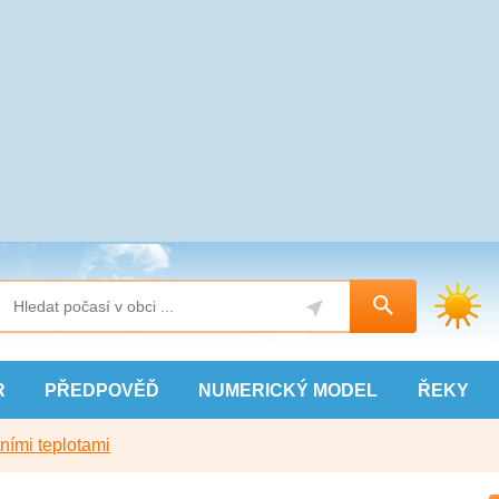
R
PŘEDPOVĚĎ
NUMERICKÝ
MODEL
ŘEKY
ními teplotami