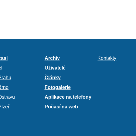
así
Archiv
Kontakty
l
Uživatelé
Prahu
Články
Brno
Fotogalerie
Ostravu
Aplikace na telefony
Plzeň
Počasí na web