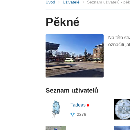
Úvod
Uživatelé
Seznam uživatelů - pě
Pěkné
Na této st
označili j
Seznam uživatelů
Tadeas
2276