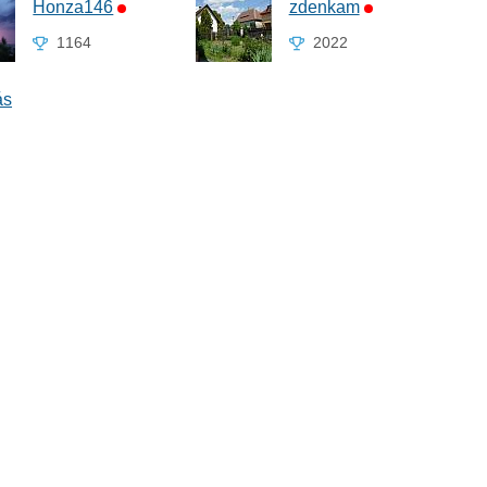
Honza146
zdenkam
1164
2022
ás