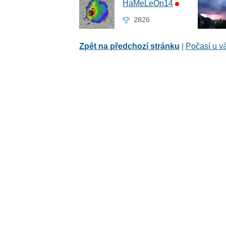
HaMeLeOn14
2826
Zpět na předchozí stránku
|
Počasí u v