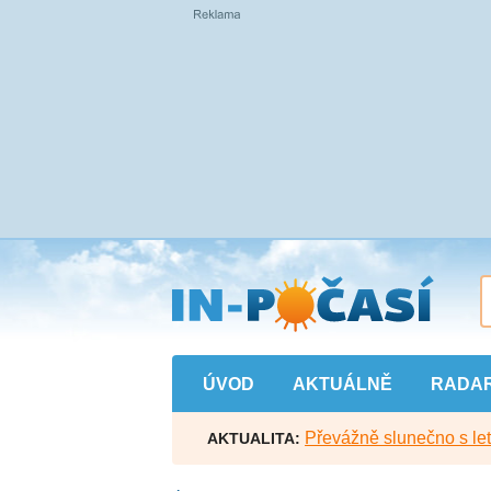
Přejít
na
hlavní
obsah
ÚVOD
AKTUÁLNĚ
RADA
Převážně slunečno s let
AKTUALITA: