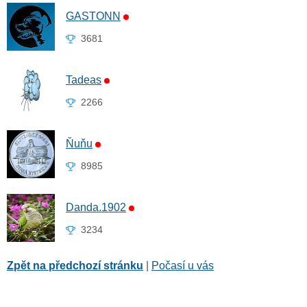
GASTONN
3681
Tadeas
2266
Ňuňu
8985
Danda.1902
3234
Zpět na předchozí stránku
|
Počasí u vás