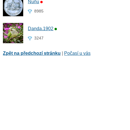
Ňuňu
8985
Danda.1902
3247
Zpět na předchozí stránku
|
Počasí u vás