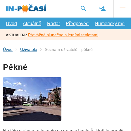
Přejít
na
hlavní
obsah
Úvod
Aktuálně
Radar
Předpověď
Numerický model
Převážně slunečno s letními teplotami
AKTUALITA:
Úvod
Uživatelé
Seznam uživatelů - pěkné
Pěkné
Na této stránce naleznete seznam uživatelů, kteří fotografii