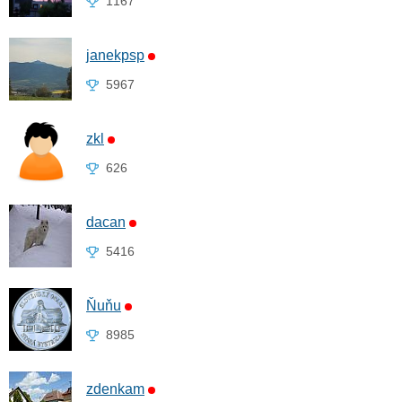
1167
janekpsp
5967
zkl
626
dacan
5416
Ňuňu
8985
zdenkam