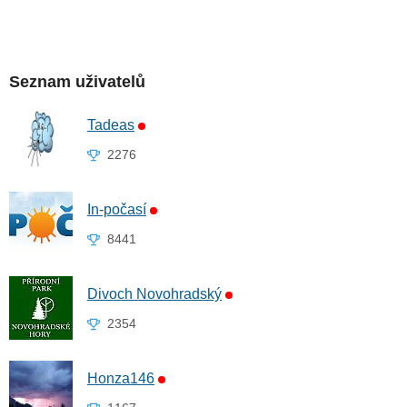
Seznam uživatelů
Tadeas
2276
In-počasí
8441
Divoch Novohradský
2354
Honza146