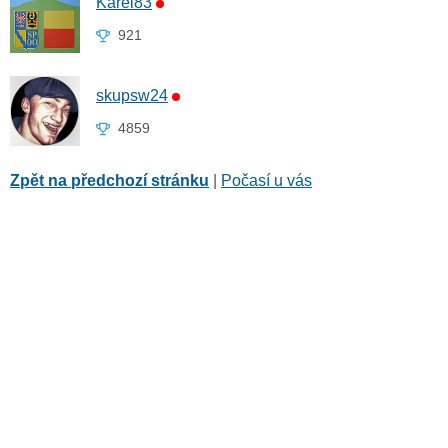
Karel83
921
skupsw24
4859
Zpět na předchozí stránku
|
Počasí u vás