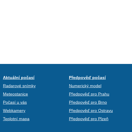
Aktuální počasí
Předpověď počasí
Radarové snímky
Numerický model
Meteostanice
Předpověď pro Prahu
Počasí u vás
Předpověď pro Brno
Webkamery
Předpověď pro Ostravu
Teplotní mapa
Předpověď pro Plzeň