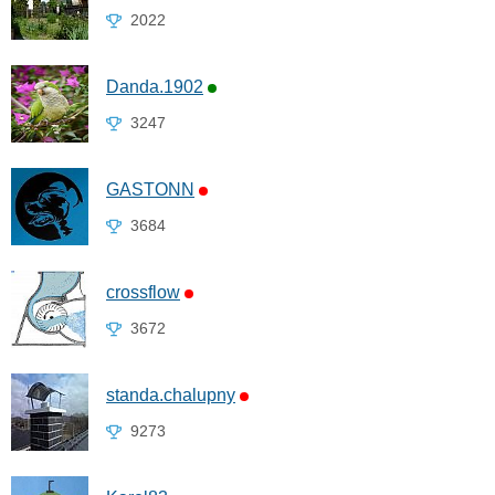
2022
Danda.1902
3247
GASTONN
3684
crossflow
3672
standa.chalupny
9273