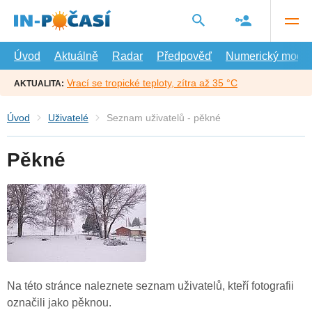
Přejít
na
hlavní
obsah
Úvod
Aktuálně
Radar
Předpověď
Numerický model
Vrací se tropické teploty, zítra až 35 °C
AKTUALITA:
Úvod
Uživatelé
Seznam uživatelů - pěkné
Pěkné
Na této stránce naleznete seznam uživatelů, kteří fotografii
označili jako pěknou.