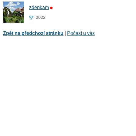
zdenkam
2022
Zpět na předchozí stránku
|
Počasí u vás