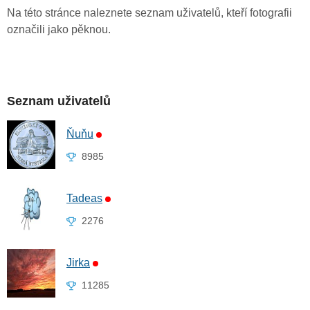
Na této stránce naleznete seznam uživatelů, kteří fotografii
označili jako pěknou.
Seznam uživatelů
Ňuňu
8985
Tadeas
2276
Jirka
11285