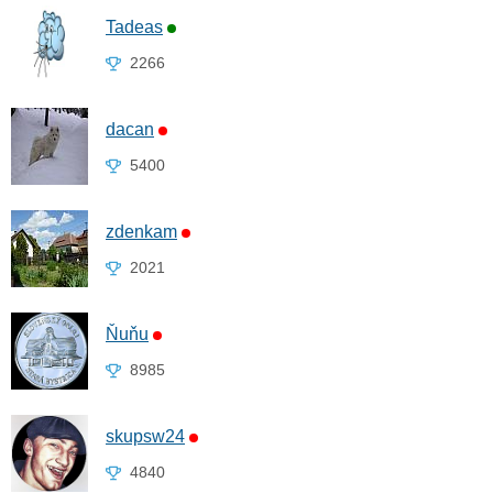
Tadeas
2266
dacan
5400
zdenkam
2021
Ňuňu
8985
skupsw24
4840