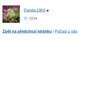
Danda.1902
3234
Zpět na předchozí stránku
|
Počasí u vás