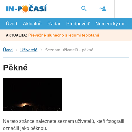
Přejít
na
hlavní
obsah
Úvod
Aktuálně
Radar
Předpověď
Numerický model
Převážně slunečno s letními teplotami
AKTUALITA:
Úvod
Uživatelé
Seznam uživatelů - pěkné
Pěkné
Na této stránce naleznete seznam uživatelů, kteří fotografii
označili jako pěknou.