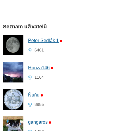
Seznam uživatelů
Peter Sedlák 1
6461
Honza146
1164
Ňuňu
8985
gangaros