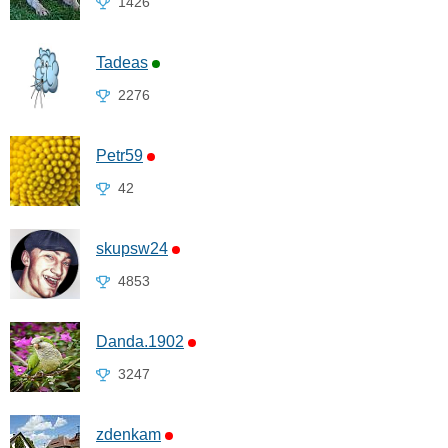
1426
Tadeas
2276
Petr59
42
skupsw24
4853
Danda.1902
3247
zdenkam