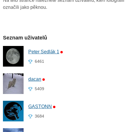
Na této stránce naleznete seznam uživatelů, kteří fotografii
označili jako pěknou.
Seznam uživatelů
Peter Sedlák 1
6461
dacan
5409
GASTONN
3684