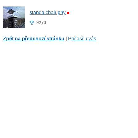
standa.chalupny
9273
Zpět na předchozí stránku
|
Počasí u vás