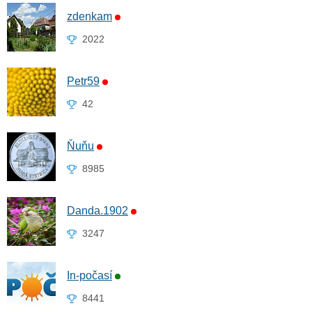
zdenkam
2022
Petr59
42
Ňuňu
8985
Danda.1902
3247
In-počasí
8441