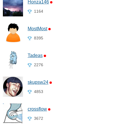
Honza146
1164
MostMost
8395
Tadeas
2276
skupsw24
4853
crossflow
3672