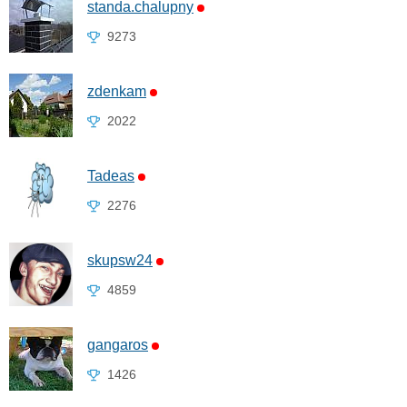
standa.chalupny
9273
zdenkam
2022
Tadeas
2276
skupsw24
4859
gangaros
1426