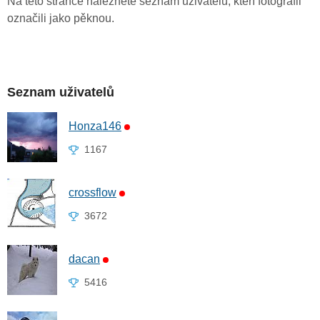
Na této stránce naleznete seznam uživatelů, kteří fotografii
označili jako pěknou.
Seznam uživatelů
Honza146
1167
crossflow
3672
dacan
5416