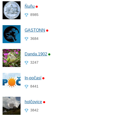
Ňuňu
8985
GASTONN
3684
Danda.1902
3247
In-počasí
8441
holčovice
3842