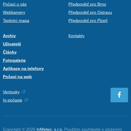
Počasí u vás
Předpověď pro Brno
Webkamery
Předpověď pro Ostravu
Teplotní mapa
Předpověď pro Plzeň
Archiv
Kontakty
Uživatelé
Články
Fotogalerie
Aplikace na telefony
Počasí na web
Ventusky
In-počasie
Copyright © 2026
InMeteo, s.r.o.
Použitím souhlasíte s uložením