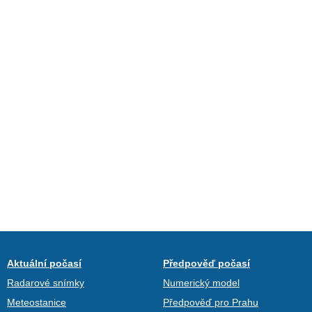
Aktuální počasí
Předpověď počasí
Radarové snímky
Numerický model
Meteostanice
Předpověď pro Prahu