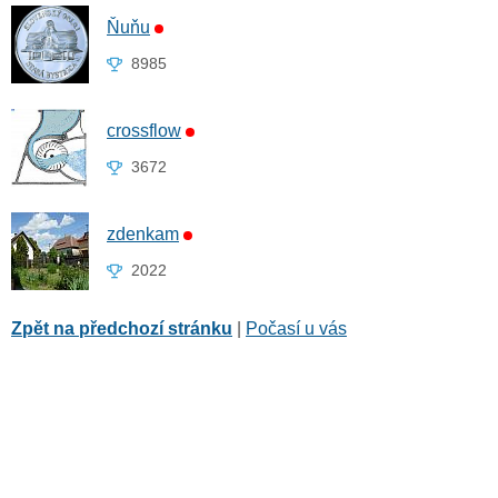
Ňuňu
8985
crossflow
3672
zdenkam
2022
Zpět na předchozí stránku
|
Počasí u vás