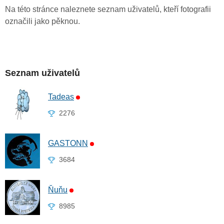
Na této stránce naleznete seznam uživatelů, kteří fotografii
označili jako pěknou.
Seznam uživatelů
Tadeas
2276
GASTONN
3684
Ňuňu
8985