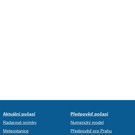
Aktuální počasí
Předpověď počasí
Radarové snímky
Numerický model
Meteostanice
Předpověď pro Prahu