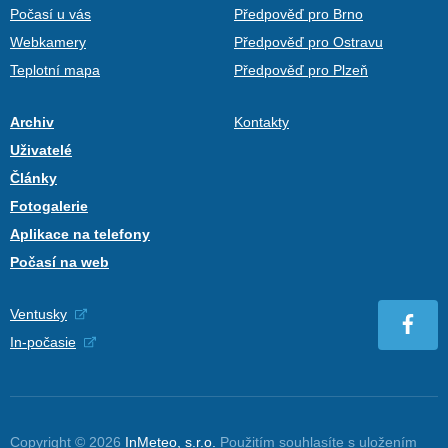
Počasí u vás
Předpověď pro Brno
Webkamery
Předpověď pro Ostravu
Teplotní mapa
Předpověď pro Plzeň
Archiv
Kontakty
Uživatelé
Články
Fotogalerie
Aplikace na telefony
Počasí na web
Ventusky
In-počasie
Copyright © 2026
InMeteo, s.r.o.
Použitím souhlasíte s uložením