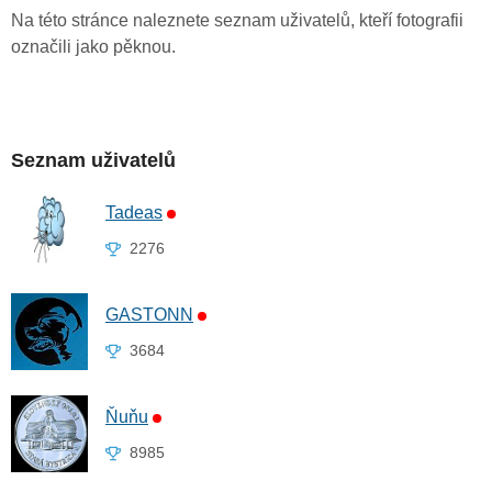
Na této stránce naleznete seznam uživatelů, kteří fotografii
označili jako pěknou.
Seznam uživatelů
Tadeas
2276
GASTONN
3684
Ňuňu
8985