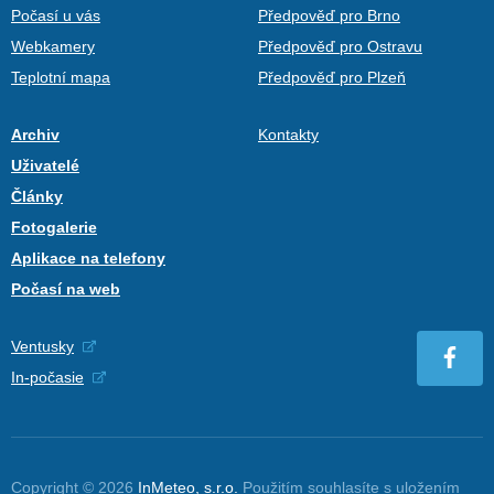
Počasí u vás
Předpověď pro Brno
Webkamery
Předpověď pro Ostravu
Teplotní mapa
Předpověď pro Plzeň
Archiv
Kontakty
Uživatelé
Články
Fotogalerie
Aplikace na telefony
Počasí na web
Ventusky
In-počasie
Copyright © 2026
InMeteo, s.r.o.
Použitím souhlasíte s uložením