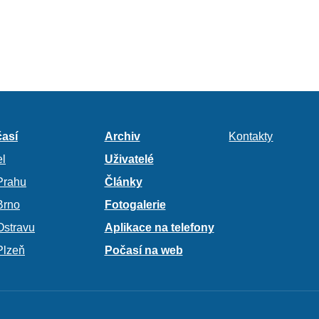
así
Archiv
Kontakty
l
Uživatelé
Prahu
Články
Brno
Fotogalerie
Ostravu
Aplikace na telefony
Plzeň
Počasí na web