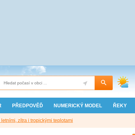
R
PŘEDPOVĚĎ
NUMERICKÝ
MODEL
ŘEKY
etními, zítra i tropickými teplotami