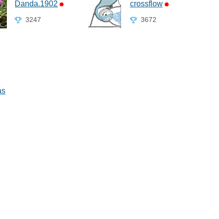
Danda.1902
crossflow
3247
3672
ás