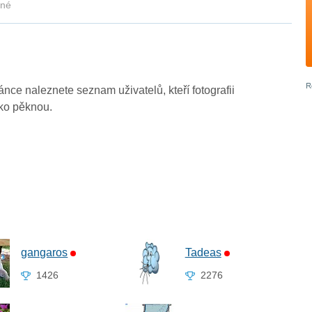
kné
ránce naleznete seznam uživatelů, kteří fotografii
ako pěknou.
gangaros
Tadeas
1426
2276