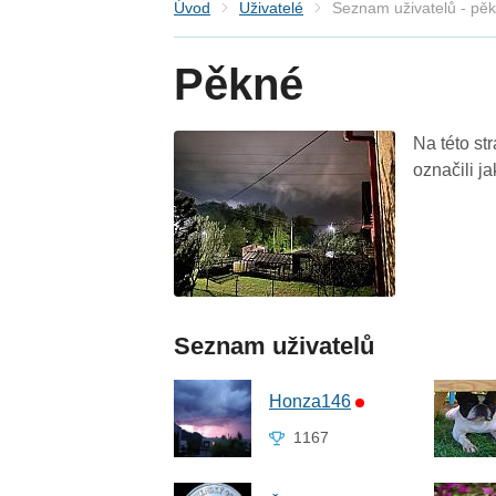
Úvod
Uživatelé
Seznam uživatelů - pě
Pěkné
Na této st
označili j
Seznam uživatelů
Honza146
1167