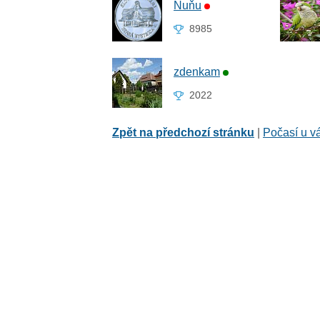
Ňuňu
8985
zdenkam
2022
Zpět na předchozí stránku
|
Počasí u v