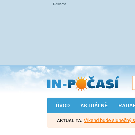
Přejít
na
hlavní
obsah
ÚVOD
AKTUÁLNĚ
RADA
Víkend bude slunečný s l
AKTUALITA: