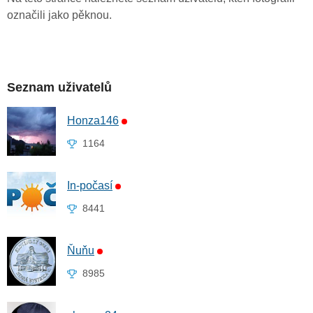
označili jako pěknou.
Seznam uživatelů
Honza146
1164
In-počasí
8441
Ňuňu
8985