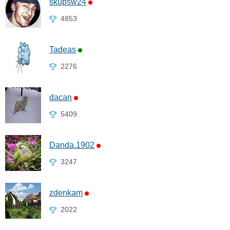
skupsw24
4853
Tadeas
2276
dacan
5409
Danda.1902
3247
zdenkam
2022