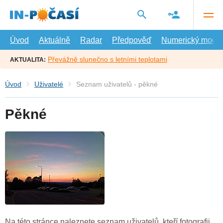
Přejít
na
hlavní
obsah
Úvod
Aktuálně
Radar
Předpověď
Numerický model
Převážně slunečno s letními teplotami
AKTUALITA:
Úvod
Uživatelé
Seznam uživatelů - pěkné
Pěkné
Na této stránce naleznete seznam uživatelů, kteří fotografii