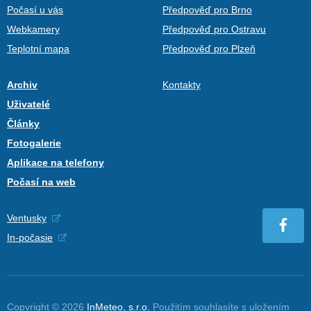
Počasí u vás
Předpověď pro Brno
Webkamery
Předpověď pro Ostravu
Teplotní mapa
Předpověď pro Plzeň
Archiv
Kontakty
Uživatelé
Články
Fotogalerie
Aplikace na telefony
Počasí na web
Ventusky
In-počasie
Copyright © 2026
InMeteo, s.r.o.
Použitím souhlasíte s uložením