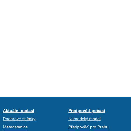
Aktuální počasí
Předpověď počasí
Radarové snímky
Numerický model
Meteostanice
Předpověď pro Prahu