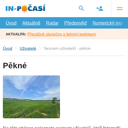
Přejít
na
hlavní
obsah
Úvod
Aktuálně
Radar
Předpověď
Numerický model
Převážně slunečno s letními teplotami
AKTUALITA:
Úvod
Uživatelé
Seznam uživatelů - pěkné
Pěkné