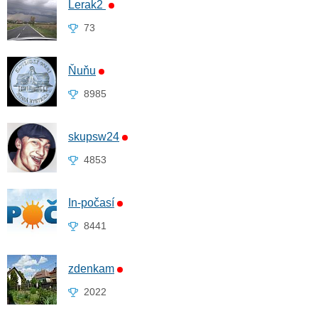
Lerak2
73
Ňuňu
8985
skupsw24
4853
In-počasí
8441
zdenkam
2022