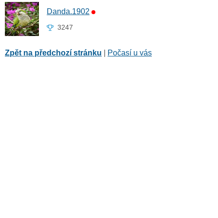
Danda.1902
3247
Zpět na předchozí stránku
|
Počasí u vás