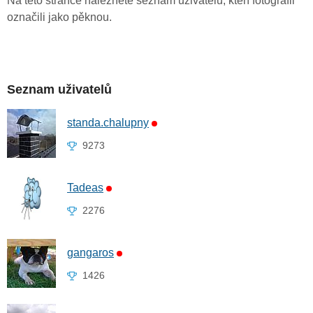
Na této stránce naleznete seznam uživatelů, kteří fotografii
označili jako pěknou.
Seznam uživatelů
standa.chalupny
9273
Tadeas
2276
gangaros
1426