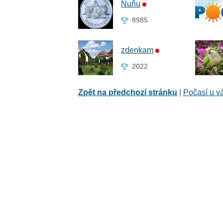
Ňuňu
8985
zdenkam
2022
Zpět na předchozí stránku
|
Počasí u v