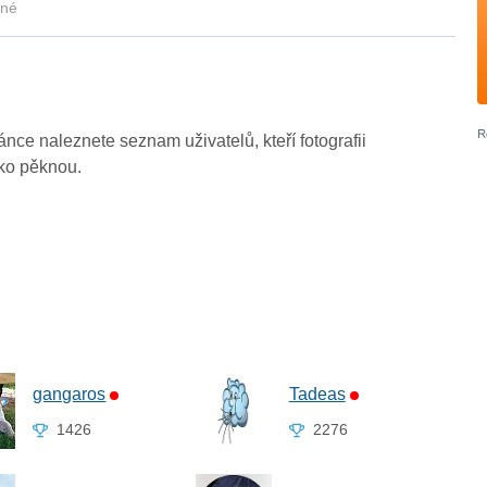
kné
ránce naleznete seznam uživatelů, kteří fotografii
ako pěknou.
gangaros
Tadeas
1426
2276