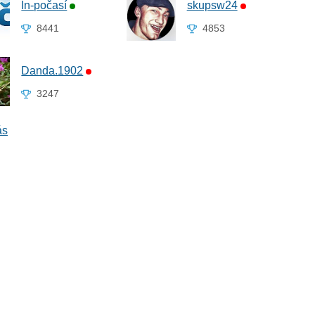
In-počasí
skupsw24
8441
4853
Danda.1902
3247
ás