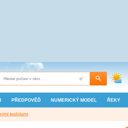
R
PŘEDPOVĚĎ
NUMERICKÝ
MODEL
ŘEKY
ními teplotami