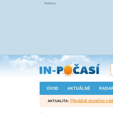
Přejít
na
hlavní
obsah
ÚVOD
AKTUÁLNĚ
RADA
Převážně slunečno s let
AKTUALITA: