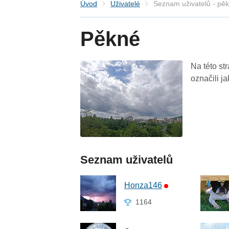
Úvod
Uživatelé
Seznam uživatelů - pě
Pěkné
Na této st
označili j
Seznam uživatelů
Honza146
1164