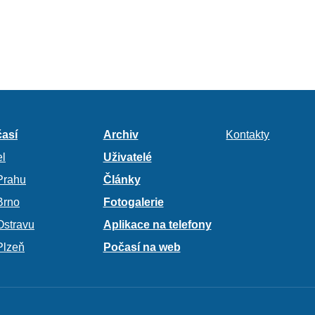
así
Archiv
Kontakty
l
Uživatelé
Prahu
Články
Brno
Fotogalerie
Ostravu
Aplikace na telefony
Plzeň
Počasí na web