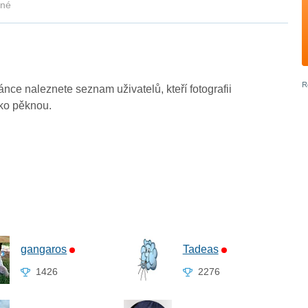
kné
ránce naleznete seznam uživatelů, kteří fotografii
ako pěknou.
gangaros
Tadeas
1426
2276