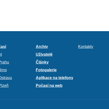
así
Archiv
Kontakty
l
Uživatelé
Prahu
Články
Brno
Fotogalerie
Ostravu
Aplikace na telefony
Plzeň
Počasí na web