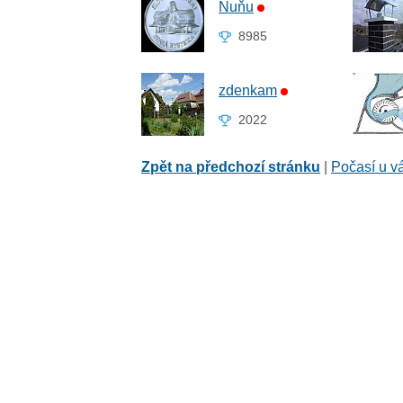
Ňuňu
8985
zdenkam
2022
Zpět na předchozí stránku
|
Počasí u v