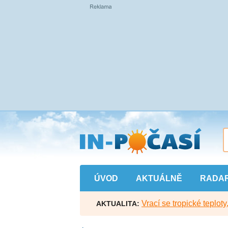
Přejít
na
hlavní
obsah
ÚVOD
AKTUÁLNĚ
RADA
Vrací se tropické teploty
AKTUALITA: