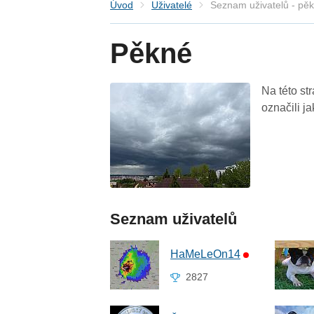
Úvod
Uživatelé
Seznam uživatelů - pě
Pěkné
Na této st
označili j
Seznam uživatelů
HaMeLeOn14
2827