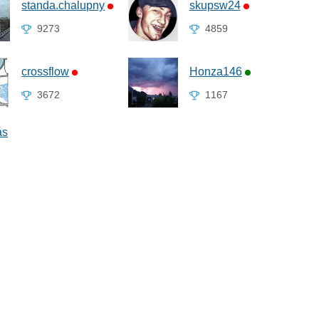
standa.chalupny
skupsw24
9273
4859
crossflow
Honza146
3672
1167
ás