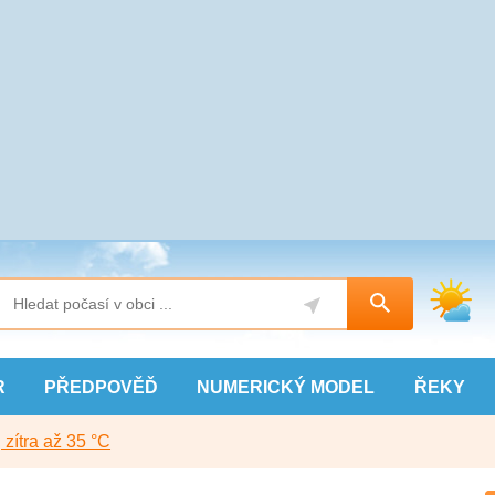
R
PŘEDPOVĚĎ
NUMERICKÝ
MODEL
ŘEKY
, zítra až 35 °C