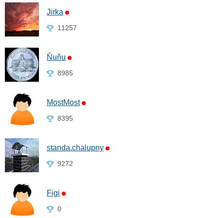
Jirka
11257
Ňuňu
8985
MostMost
8395
standa.chalupny
9272
Figi
0