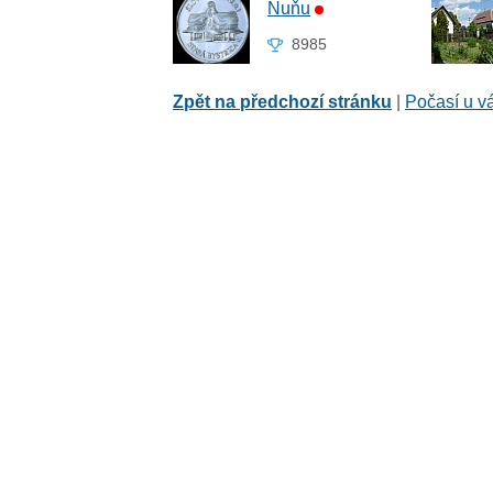
Ňuňu
8985
Zpět na předchozí stránku
|
Počasí u v