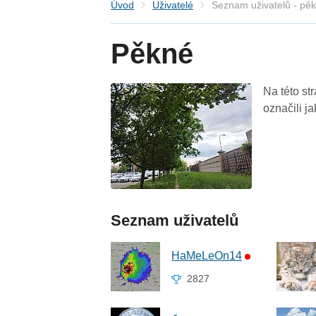
Úvod
Uživatelé
Seznam uživatelů - pě
Pěkné
Na této st
označili j
Seznam uživatelů
HaMeLeOn14
2827