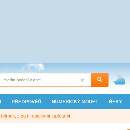
R
PŘEDPOVĚĎ
NUMERICKÝ
MODEL
ŘEKY
etními, zítra i tropickými teplotami