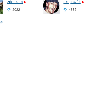
zdenkam
skupsw24
2022
4859
ás