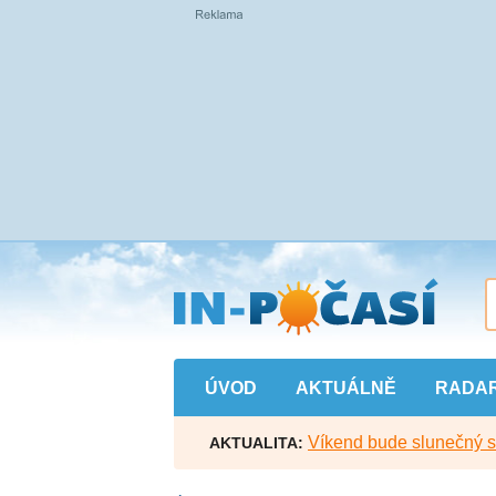
Přejít
na
hlavní
obsah
ÚVOD
AKTUÁLNĚ
RADA
Víkend bude slunečný s l
AKTUALITA: