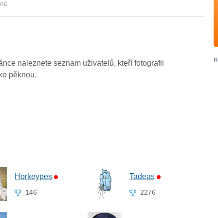
kné
ránce naleznete seznam uživatelů, kteří fotografii
ako pěknou.
Horkeypes
Tadeas
146
2276