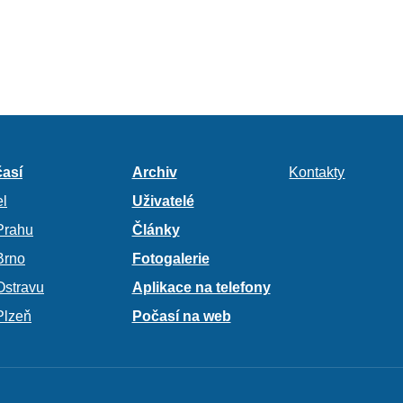
así
Archiv
Kontakty
l
Uživatelé
Prahu
Články
Brno
Fotogalerie
Ostravu
Aplikace na telefony
Plzeň
Počasí na web