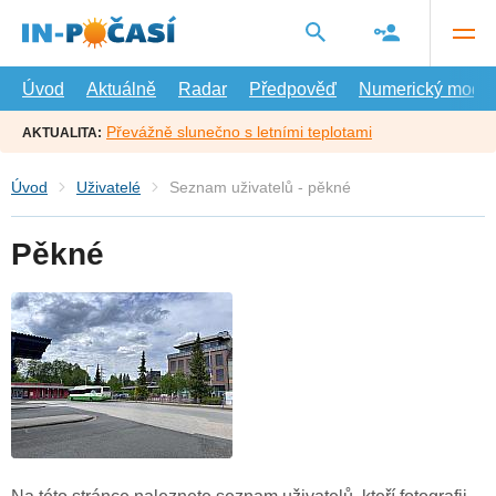
Přejít
na
hlavní
obsah
Úvod
Aktuálně
Radar
Předpověď
Numerický model
Převážně slunečno s letními teplotami
AKTUALITA:
Úvod
Uživatelé
Seznam uživatelů - pěkné
Pěkné