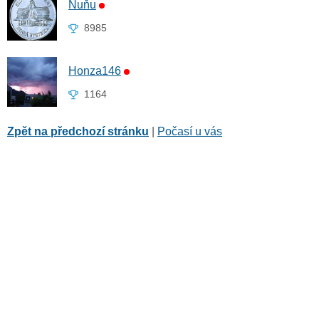
Ňuňu
8985
Honza146
1164
Zpět na předchozí stránku
|
Počasí u vás