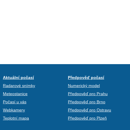
Aktuální počasí
Předpověď počasí
Radarové snímky
Numerický model
Meteostanice
Předpověď pro Prahu
Počasí u vás
Předpověď pro Brno
Webkamery
Předpověď pro Ostravu
Teplotní mapa
Předpověď pro Plzeň