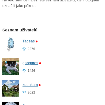
Na této stránce naleznete seznam uživatelů, kteří fotografii
označili jako pěknou.
Seznam uživatelů
Tadeas
2276
gangaros
1426
zdenkam
2022