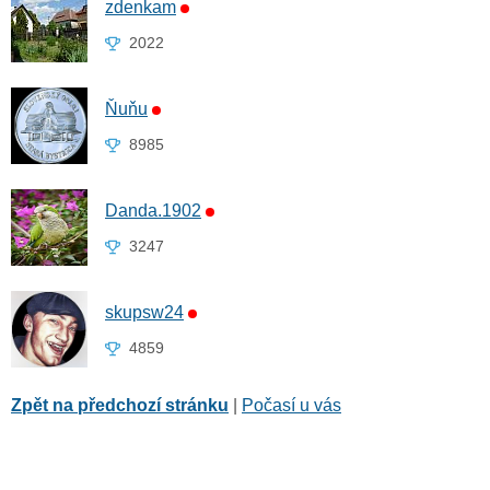
zdenkam
2022
Ňuňu
8985
Danda.1902
3247
skupsw24
4859
Zpět na předchozí stránku
|
Počasí u vás