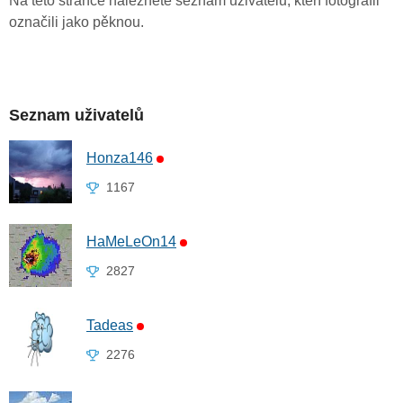
Na této stránce naleznete seznam uživatelů, kteří fotografii
označili jako pěknou.
Seznam uživatelů
Honza146
1167
HaMeLeOn14
2827
Tadeas
2276