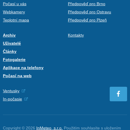
Počasí u vás
Předpověď pro Brno
Webkamery
Předpověď pro Ostravu
Teplotní mapa
Předpověď pro Plzeň
Archiv
Kontakty
Uživatelé
Články
Fotogalerie
Aplikace na telefony
Počasí na web
Ventusky
In-počasie
Copyright © 2026
InMeteo, s.r.o.
Použitím souhlasíte s uložením