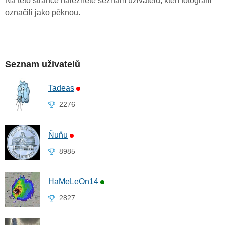
Na této stránce naleznete seznam uživatelů, kteří fotografii
označili jako pěknou.
Seznam uživatelů
Tadeas
2276
Ňuňu
8985
HaMeLeOn14
2827