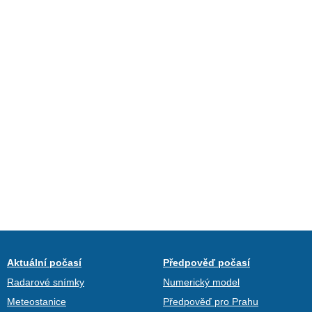
Aktuální počasí
Předpověď počasí
Radarové snímky
Numerický model
Meteostanice
Předpověď pro Prahu