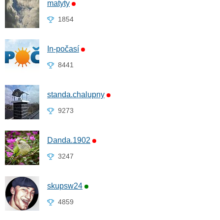
matyty
1854
In-počasí
8441
standa.chalupny
9273
Danda.1902
3247
skupsw24
4859