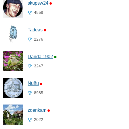
skupsw24
4859
Tadeas
2276
Danda.1902
3247
Ňuňu
8985
zdenkam
2022