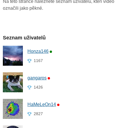
Na této stránce naleznete seznam uživatelů, kteří video
označili jako pěkné.
Seznam uživatelů
Honza146
1167
gangaros
1426
HaMeLeOn14
2827